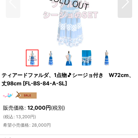
ティアードファルダ、1点物🎵シージョ付き W72cm、
丈98cm
[
FL-BS-84-A-SL
]
販売価格
:
12,000
円
(税別)
(
税込
:
13,200
円
)
希望小売価格
:
28,000
円