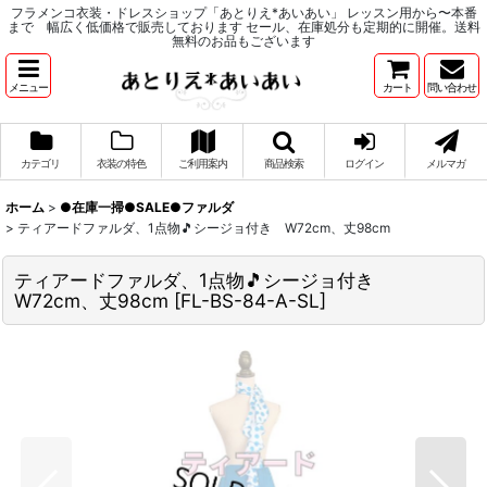
フラメンコ衣装・ドレスショップ「あとりえ*あいあい」 レッスン用から〜本番
まで 幅広く低価格で販売しております セール、在庫処分も定期的に開催。送料
無料のお品もございます
メニュー
カート
問い合わせ
カテゴリ
衣装の特色
ご利用案内
商品検索
ログイン
メルマガ
ホーム
>
●在庫一掃●SALE●ファルダ
>
ティアードファルダ、1点物🎵シージョ付き W72cm、丈98cm
ティアードファルダ、1点物🎵シージョ付き
W72cm、丈98cm
[
FL-BS-84-A-SL
]