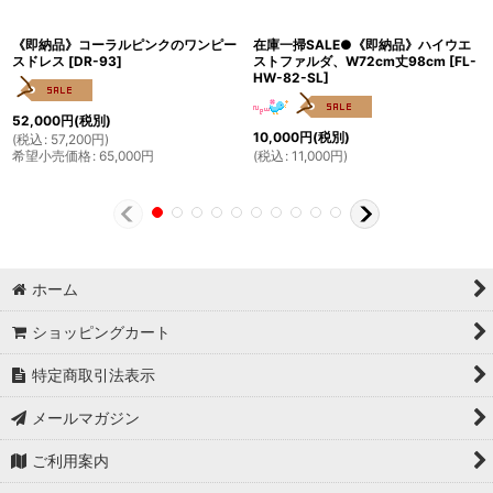
《即納品》コーラルピンクのワンピー
在庫一掃SALE●《即納品》ハイウエ
スドレス
[
DR-93
]
ストファルダ、W72cm丈98cm
[
FL-
HW-82-SL
]
52,000
円
(税別)
10,000
円
(税別)
(
税込
:
57,200
円
)
希望小売価格
:
65,000
円
(
税込
:
11,000
円
)
ホーム
ショッピングカート
特定商取引法表示
メールマガジン
ご利用案内