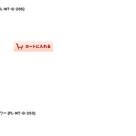
FL-NT-G-205
]
ワー
[
FL-NT-G-253
]