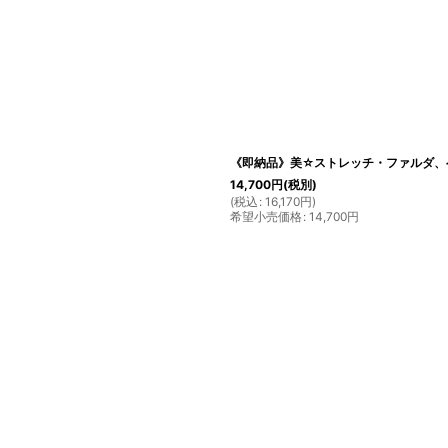
《即納品》美☆ストレッチ・ファルダ、
14,700
円
(税別)
(
税込
:
16,170
円
)
希望小売価格
:
14,700
円