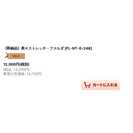
《即納品》美☆ストレッチ・ファルダ
[
FL-NT-G-248
]
12,000
円
(税別)
(
税込
:
13,200
円
)
希望小売価格
:
14,700
円