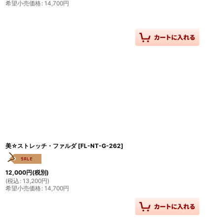
希望小売価格
:
14,700
円
美☆ストレッチ・ファルダ
[
FL-NT-G-262
]
12,000
円
(税別)
(
税込
:
13,200
円
)
希望小売価格
:
14,700
円