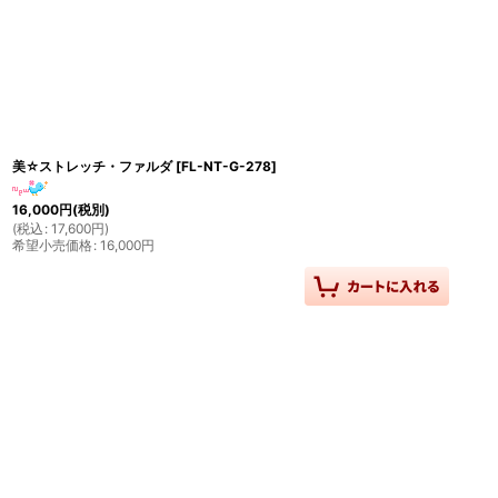
並び順
:
美☆ストレッチ・ファルダ
[
FL-NT-G-278
]
16,000
円
(税別)
(
税込
:
17,600
円
)
希望小売価格
:
16,000
円