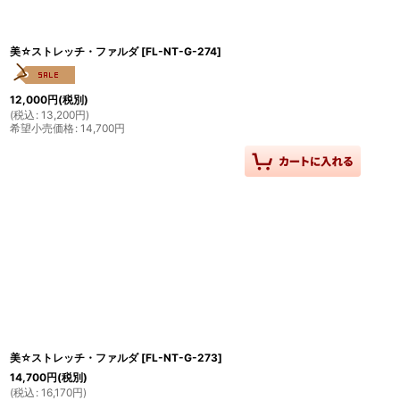
美☆ストレッチ・ファルダ
[
FL-NT-G-274
]
12,000
円
(税別)
(
税込
:
13,200
円
)
希望小売価格
:
14,700
円
美☆ストレッチ・ファルダ
[
FL-NT-G-273
]
14,700
円
(税別)
(
税込
:
16,170
円
)