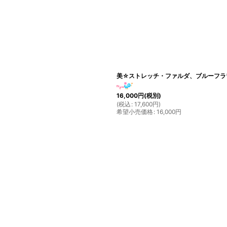
絞り込む
美☆ストレッチ・ファルダ、ブルーフラ
16,000
円
(税別)
(
税込
:
17,600
円
)
希望小売価格
:
16,000
円