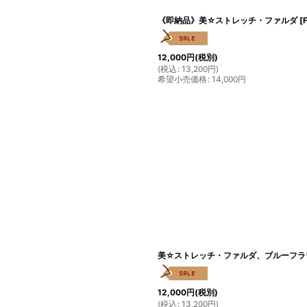
《即納品》美☆ストレッチ・ファルダ
[
12,000
円
(税別)
(
税込
:
13,200
円
)
希望小売価格
:
14,000
円
美☆ストレッチ・ファルダ、ブルーフラ
12,000
円
(税別)
(
税込
:
13,200
円
)