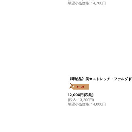
希望小売価格
:
14,700
円
《即納品》美☆ストレッチ・ファルダ
[
12,000
円
(税別)
(
税込
:
13,200
円
)
希望小売価格
:
14,000
円