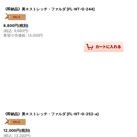
《即納品》美☆ストレッチ・ファルダ
[
FL-NT-G-244
]
8,800
円
(税別)
(
税込
:
9,680
円
)
希望小売価格
:
14,000
円
《即納品》美☆ストレッチ・ファルダ
[
FL-NT-G-252-a
]
12,000
円
(税別)
(
税込
:
13,200
円
)