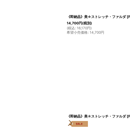
《即納品》美☆ストレッチ・ファルダ
[
14,700
円
(税別)
(
税込
:
16,170
円
)
希望小売価格
:
14,700
円
《即納品》美☆ストレッチ・ファルダ
[