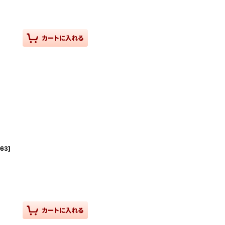
263
]