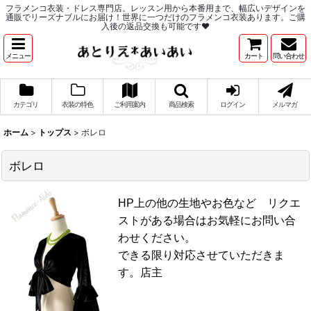
フラメンコ衣装・ドレス専門店。レッスン用から本番用まで、幅広いデザインを
通販でリーズナブルにお届け！世界に一つだけのフラメンコ衣装あります。ご購
入後の返品交換も可能です♥
メニュー
カート
問い合わせ
カテゴリ
衣装の特色
ご利用案内
商品検索
ログイン
メルマガ
ホーム
>
トップス
>
ボレロ
ボレロ
HP上の他の生地やお色など リクエ
ストがある場合はお気軽にお問い合
わせください。
できる限り対応させていただきま
す。店主