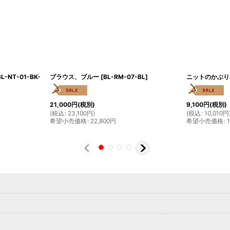
BL-NT-01-BK-
ブラウス、ブルー
[
BL-RM-07-BL
]
ニットのかぶり
21,000
円
(税別)
9,100
円
(税別)
(
税込
:
23,100
円
)
(
税込
:
10,010
円
希望小売価格
:
22,800
円
希望小売価格
: