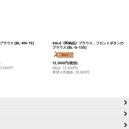
ブラウス
[
BL-KN-15
]
SALE《即納品》ブラウス、フロントボタンの
ブラウス
[
BL-G-135
]
12,000
円
(税別)
)
13,000
円
(
税込
:
13,200
円
)
希望小売価格
:
26,800
円