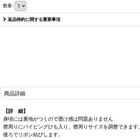
数量
:
返品特約に関する重要事項
商品詳細
【詳 細】
身頃には裏地がつくので透け感は問題ありません
襟周りにパイピングひも入り、襟周りサイズを調整できます
後ろでリボン結びします。