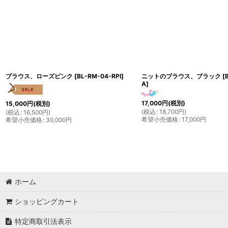
ブラウス、ローズピンク
[
BL-RM-04-RPI
]
ニットのブラウス、ブラック
[
A
]
17,000
円
(税別)
15,000
円
(税別)
(
税込
:
18,700
円
)
(
税込
:
16,500
円
)
希望小売価格
:
17,000
円
希望小売価格
:
30,000
円
ホーム
ショッピングカート
特定商取引法表示