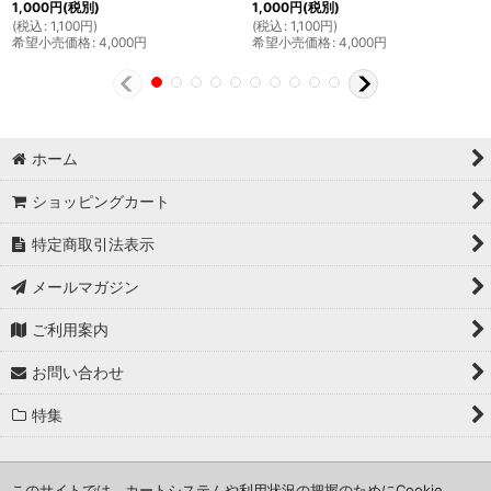
1,000
円
(税別)
1,000
円
(税別)
(
税込
:
1,100
円
)
(
税込
:
1,100
円
)
希望小売価格
:
4,000
円
希望小売価格
:
4,000
円
ホーム
ショッピングカート
特定商取引法表示
メールマガジン
ご利用案内
お問い合わせ
特集
当サイト内の文章、画像等の無断転載及び複製等の行為はご遠慮く
このサイトでは、カートシステムや利用状況の把握のためにCookie