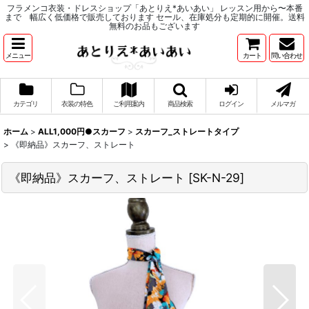
フラメンコ衣装・ドレスショップ「あとりえ*あいあい」 レッスン用から〜本番
まで 幅広く低価格で販売しております セール、在庫処分も定期的に開催。送料
無料のお品もございます
メニュー
カート
問い合わせ
カテゴリ
衣装の特色
ご利用案内
商品検索
ログイン
メルマガ
ホーム
>
ALL1,000円●スカーフ
>
スカーフ_ストレートタイプ
>
《即納品》スカーフ、ストレート
《即納品》スカーフ、ストレート
[
SK-N-29
]