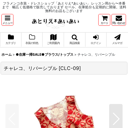
フラメンコ衣装・ドレスショップ「あとりえ*あいあい」 レッスン用から〜本番
まで 幅広く低価格で販売しております セール、在庫処分も定期的に開催。送料
無料のお品もございます
メニュー
カート
問い合わせ
カテゴリ
衣装の特色
ご利用案内
商品検索
ログイン
メルマガ
ホーム
>
●在庫一掃SALE●ブラウス/トップス
>
チャレコ、リバーシブル
チャレコ、リバーシブル
[
CLC-09
]