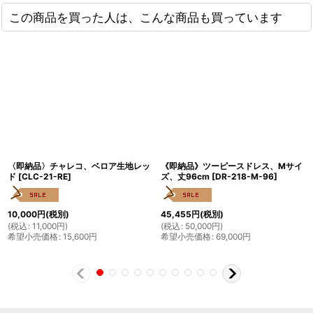
この商品を買った人は、こんな商品も買っています
〈即納品〉チャレコ、ベロア生地レッ
《即納品》ツーピースドレス、Mサイ
ド
[
CLC-21-RE
]
ズ、丈96cm
[
DR-218-M-96
]
10,000
円
(税別)
45,455
円
(税別)
(
税込
:
11,000
円
)
(
税込
:
50,000
円
)
希望小売価格
:
15,600
円
希望小売価格
:
69,000
円