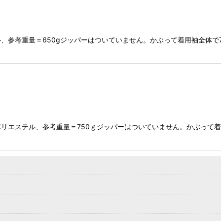
参考重量＝650gジッパーはついていません。かぶって着用袖全体で7
リエステル、参考重量＝750ｇジッパーはついていません。かぶって着用