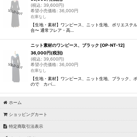
(
税込
:
39,600
円
)
希望小売価格
:
36,000
円
在庫なし
【生地・素材】ワンピース、ニット生地、ポリエステル、
合〜 通常フレア・高…
ニット素材のワンピース、ブラック
[
OP-NT-12
]
36,000
円
(税別)
(
税込
:
39,600
円
)
希望小売価格
:
36,000
円
在庫なし
【生地・素材】ワンピース、ニット生地、ブラック、ポ
ので カバ…
ホーム
ショッピングカート
特定商取引法表示