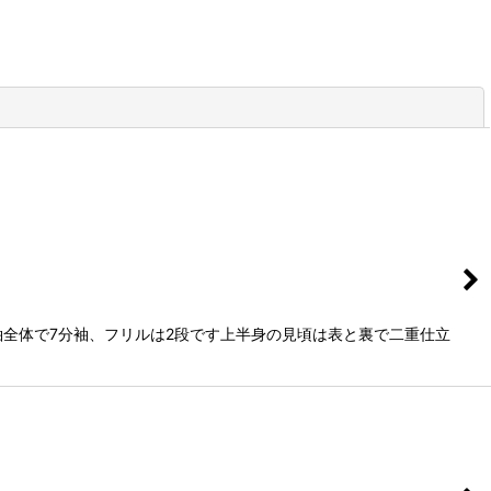
閉じる
袖全体で7分袖、フリルは2段です上半身の見頃は表と裏で二重仕立