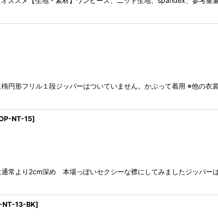
ススメ【生地・素材】ワンピース、ニット生地、spandex、参考重量
袖に楕円形フリル１段ジッパーはついていません。かぶって着用 ※他の衣
OP-NT-15
]
襟は通常より2cm深め 本場っぽいセクシーな襟にしてみましたジッパー
-NT-13-BK
]