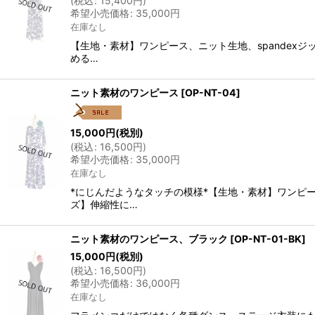
(
税込
:
15,400
円
)
希望小売価格
:
35,000
円
在庫なし
【生地・素材】ワンピース、ニット生地、spandex
める…
ニット素材のワンピース
[
OP-NT-04
]
15,000
円
(税別)
(
税込
:
16,500
円
)
希望小売価格
:
35,000
円
在庫なし
*にじんだようなタッチの模様*【生地・素材】ワンピー
ズ】伸縮性に…
ニット素材のワンピース、ブラック
[
OP-NT-01-BK
]
15,000
円
(税別)
(
税込
:
16,500
円
)
希望小売価格
:
36,000
円
在庫なし