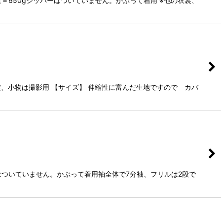
＝650gジッパーはついていません。かぶって着用 ※他の衣裳、
裳、小物は撮影用 【サイズ】 伸縮性に富んだ生地ですので カバ
はついていません。かぶって着用袖全体で7分袖、フリルは2段で