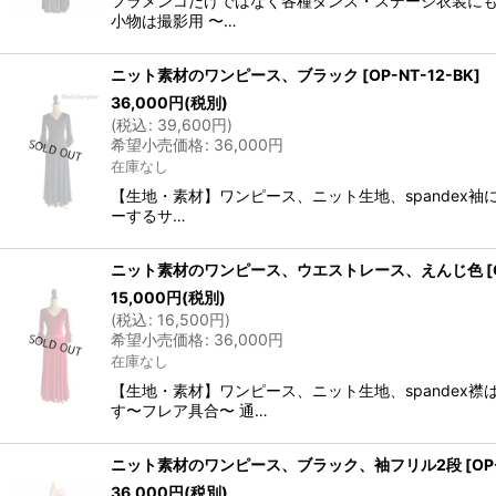
フラメンコだけではなく各種ダンス・ステージ衣装にもオ
小物は撮影用 〜…
ニット素材のワンピース、ブラック
[
OP-NT-12-BK
]
36,000
円
(税別)
(
税込
:
39,600
円
)
希望小売価格
:
36,000
円
在庫なし
【生地・素材】ワンピース、ニット生地、spandex
ーするサ…
ニット素材のワンピース、ウエストレース、えんじ色
[
15,000
円
(税別)
(
税込
:
16,500
円
)
希望小売価格
:
36,000
円
在庫なし
【生地・素材】ワンピース、ニット生地、spandex
す〜フレア具合〜 通…
ニット素材のワンピース、ブラック、袖フリル2段
[
OP
36,000
円
(税別)