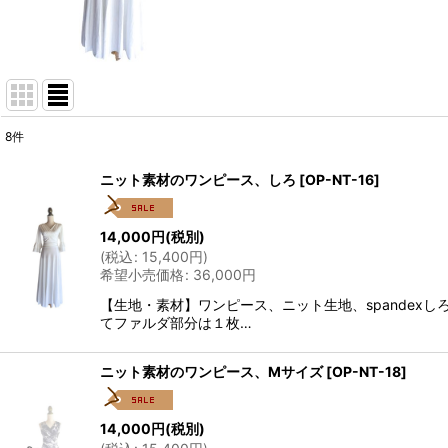
8
件
表示数
:
ニット素材のワンピース、しろ
[
OP-NT-16
]
並び順
:
14,000
円
(税別)
(
税込
:
15,400
円
)
希望小売価格
:
36,000
円
【生地・素材】ワンピース、ニット生地、spande
てファルダ部分は１枚…
ニット素材のワンピース、Mサイズ
[
OP-NT-18
]
14,000
円
(税別)