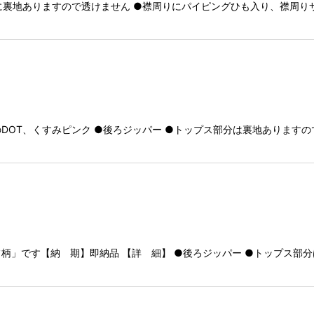
に裏地ありますので透けません ●襟周りにパイピングひも入り、襟周りサ
のDOT、くすみピンク ●後ろジッパー ●トップス部分は裏地あります
柄」です【納 期】即納品 【詳 細】 ●後ろジッパー ●トップス部