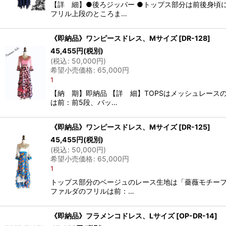
【詳 細】●後ろジッパー ●トップス部分は前後身頃
フリル上段のところま…
《即納品》ワンピースドレス、Mサイズ
[
DR-128
]
45,455
円
(税別)
(
税込
:
50,000
円
)
希望小売価格
:
65,000
円
1
【納 期】即納品 【詳 細】TOPSはメッシュレース
は前：前5段、バッ…
《即納品》ワンピースドレス、Mサイズ
[
DR-125
]
45,455
円
(税別)
(
税込
:
50,000
円
)
希望小売価格
:
65,000
円
1
トップス部分のベージュのレース生地は「薔薇モチーフ
ファルダのフリルは前：…
《即納品》フラメンコドレス、Lサイズ
[
OP-DR-14
]