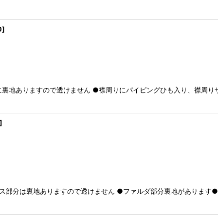
0
]
に裏地ありますので透けません ●襟周りにパイピングひも入り、襟周りサ
]
プス部分は裏地ありますので透けません ●ファルダ部分裏地があります●