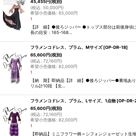
45,455
円
(税別)
(
税込
:
50,000
円
)
希望小売価格
:
65,000
円
1
【詳 細】●後ろジッパー ●トップス部分は前後身頃
長の目安：165-168…
フラメンコドレス、プラム、Mサイズ
[
OP-DR-18
]
65,600
円
(税別)
(
税込
:
72,160
円
)
希望小売価格
:
82,000
円
1
【納 期】即納品【詳 細】●後ろジッパー●裏地あ
リル計10段 【生…
フラメンコドレス、プラム、Lサイズ、1点物
[
OP-DR-
65,600
円
(税別)
(
税込
:
72,160
円
)
希望小売価格
:
82,000
円
1
【即納品】ミニフラワー柄＝シフォンジョーゼット生地、