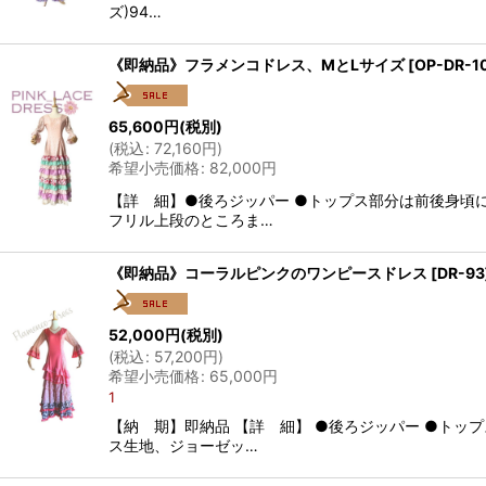
ズ)94…
《即納品》フラメンコドレス、MとLサイズ
[
OP-DR-1
65,600
円
(税別)
(
税込
:
72,160
円
)
希望小売価格
:
82,000
円
【詳 細】●後ろジッパー ●トップス部分は前後身頃
フリル上段のところま…
《即納品》コーラルピンクのワンピースドレス
[
DR-93
52,000
円
(税別)
(
税込
:
57,200
円
)
希望小売価格
:
65,000
円
1
【納 期】即納品 【詳 細】 ●後ろジッパー ●トッ
ス生地、ジョーゼッ…