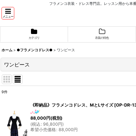
フラメンコ衣装・ドレス専門店。レッスン用から本
メニュー
カテゴリ
衣装の特色
ホーム
>
●フラメンコドレス●
>
ワンピース
ワンピース
9
件
表示数
:
《即納品》フラメンコドレス、MとLサイズ
[
OP-DR-1
並び順
:
88,000
円
(税別)
(
税込
:
96,800
円
)
希望小売価格
:
88,000
円