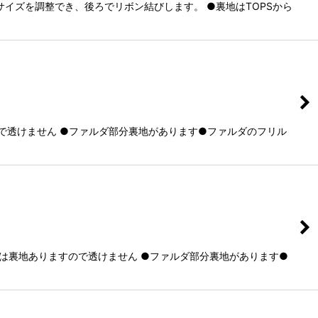
イズを調整でき、後ろでリボン結びします。 ●裏地はTOPSから
ので透けません ●ファルダ部分裏地があります●ファルダのフリル
分は裏地ありますので透けません ●ファルダ部分裏地があります●