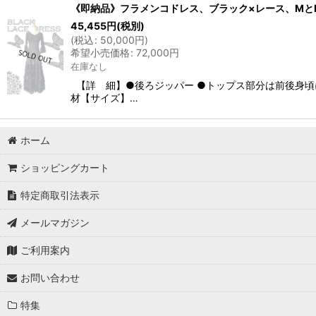
《即納品》フラメンコドレス、ブラック×レース、Mと
45,455
円
(税別)
(
税込
:
50,000
円
)
希望小売価格
:
72,000
円
在庫なし
【詳 細】●後ろジッパー ●トップス部分は前後身頃
材【サイズ】…
ホーム
ショッピングカート
特定商取引法表示
メールマガジン
ご利用案内
お問い合わせ
特集