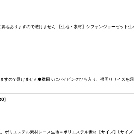
に裏地ありますので透けません 【生地・素材】シフォンジョーゼット生
りますので透けません●襟周りにパイピングひも入り、襟周りサイズを調
20
]
ポリエステル素材レース生地＝ポリエステル素材【サイズ】Lサイズ 対象